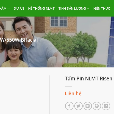
PHẨM
DỰ ÁN
HỆ THỐNG NLMT
TÍNH SẢN LƯỢNG
KIẾN THỨC
W/550W Bifacial
Tấm Pin NLMT Risen 
Liên hệ