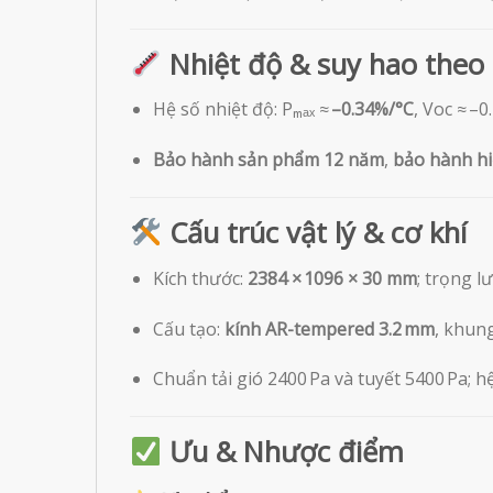
Nhiệt độ & suy hao theo 
Hệ số nhiệt độ: Pₘₐₓ ≈
–0.34%/°C
, Voc ≈ –
Bảo hành sản phẩm 12 năm
,
bảo hành hi
Cấu trúc vật lý & cơ khí
Kích thước:
2384 × 1096 × 30 mm
; trọng 
Cấu tạo:
kính AR-tempered 3.2 mm
, khun
Chuẩn tải gió 2400 Pa và tuyết 5400 Pa; h
Ưu & Nhược điểm