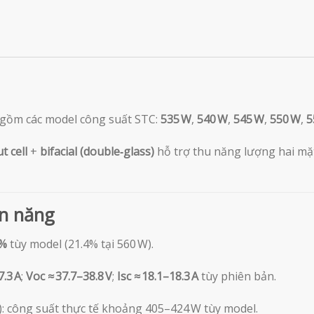
 gồm các model công suất STC:
535 W
,
540 W
,
545 W
,
550 W
,
5
t cell
+
bifacial (double‑glass)
hỗ trợ thu năng lượng hai mặt
ện năng
4%
tùy model (21.4% tại 560 W).
.3 A
;
Voc ≈ 37.7–38.8 V
;
Isc ≈ 18.1–18.3 A
tùy phiên bản.
): công suất thực tế khoảng 405–424 W tùy model.