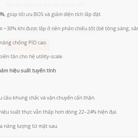
Bạn cần nhận báo giá diện tích lắp đặt:
4%
, giúp tối ưu BOS và giảm diện tích lắp đặt.
 ~30% khi được lắp ở nền phản chiếu tốt (bê tông sáng, sân 
Có dùng pin lưu trữ
Không dùng pin lưu trữ
 năng chống PID cao.
iến tần cho hệ utility-scale.
ăm hiệu suất tuyến tính
.
 cầu khung chắc và vận chuyển cẩn thận.
iệu suất thực vẫn thấp hơn dòng 22–24% hiện đại.
đa năng lượng từ mặt sau.