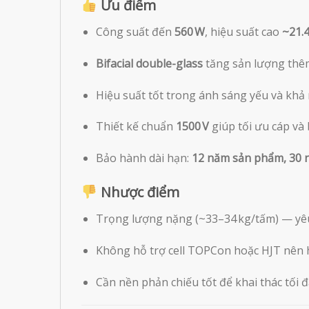
Ưu điểm
Công suất đến
560 W
, hiệu suất cao
~21.
Bifacial double-glass
tăng sản lượng thêm
Hiệu suất tốt trong ánh sáng yếu và khả
Thiết kế chuẩn
1500 V
giúp tối ưu cáp và b
Bảo hành dài hạn:
12 năm sản phẩm, 30 n
Nhược điểm
Trọng lượng nặng (~33–34 kg/tấm) — yêu
Không hỗ trợ cell TOPCon hoặc HJT nên h
Cần nền phản chiếu tốt để khai thác tối 