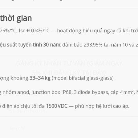
thời gian
0.25%/°C, Isc +0.04%/°C — hoạt động hiệu quả ngay cả khi trờ
ệu suất tuyến tính 30 năm
: đảm bảo ≥93.95% tại năm 10 và ≥
×
ĐĂNG KÝ NHẬN TƯ VẤN (GIẢM NGAY
lượng khoảng
33–34 kg
(model bifacial glass-glass).
5% KHI ĐĂNG KÝ TẠI ĐÂY)
g nhôm anod, junction box IP68, 3 diode bypass, cáp 4 mm²,
ệ điện áp chịu tối đa
1500 VDC
— phù hợp hệ lưới cao áp.