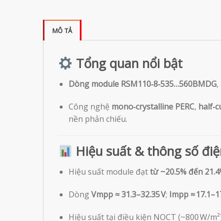
MÔ TẢ
Tổng quan nổi bật
Dòng module RSM110‑8‑535…560BMDG
,
Công nghệ
mono‑crystalline PERC
,
half‑cu
nền phản chiếu.
Hiệu suất & thông số đi
Hiệu suất module đạt
từ ~20.5% đến 21.
Dòng
Vmpp ≈ 31.3–32.35 V
;
Impp ≈ 17.1–17
Hiệu suất tại điều kiện NOCT (~800 W/m²