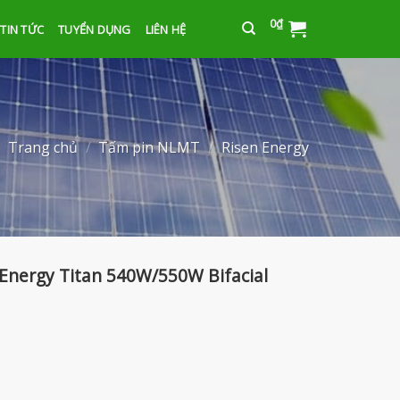
0
₫
TIN TỨC
TUYỂN DỤNG
LIÊN HỆ
Trang chủ
/
Tấm pin NLMT
/
Risen Energy
Energy Titan 540W/550W Bifacial