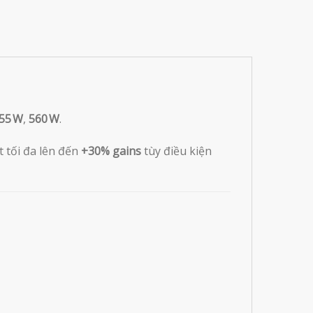
55 W
,
560 W
.
 tối đa lên đến
+30% gains
tùy điều kiện