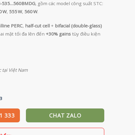
8‑535…560BMDG
, gồm các model công suất STC:
0 W
,
555 W
,
560 W
.
lline PERC
,
half‑cut cell
+
bifacial (double‑glass)
ai mặt tối đa lên đến
+30% gains
tùy điều kiện
 tại Việt Nam
3
1 333
CHAT ZALO