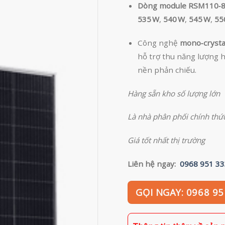
Dòng module RSM110‑
535 W
,
540 W
,
545 W
,
55
Công nghệ
mono‑crysta
hỗ trợ thu năng lượng h
nền phản chiếu.
Hàng sẵn kho số lượng lớn
Là nhà phân phối chính thức
Giá tốt nhất thị trường
Liên hệ ngay:
0968 951 33
GỌI NGAY: 0968 95