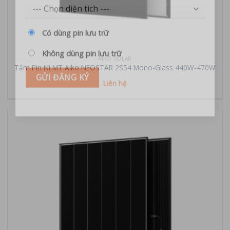
Bạn cần nhận báo giá diện tích lắp đặt:
Có dùng pin lưu trữ
AIKO SOLAR
Không dùng pin lưu trữ
Tấm Pin NLMT Aiko NEOSTAR 2S54 Mono-Glass 440W-470W
Liên hệ