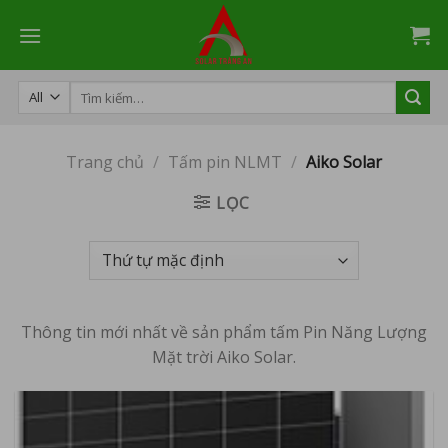
Skip
to
content
Tìm
kiếm:
Trang chủ
/
Tấm pin NLMT
/
Aiko Solar
LỌC
Thông tin mới nhất về sản phẩm tấm Pin Năng Lượng
Mặt trời Aiko Solar.