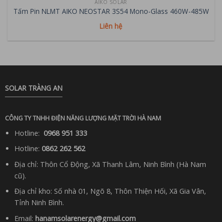
AIKO SOLAR
Tấm Pin NLMT AIKO NEOSTAR 3S54 Mono-Glass 460W-485W
Liên hệ
SOLAR TRÀNG AN
CÔNG TY TNHH ĐIỆN NĂNG LƯỢNG MẶT TRỜI HÀ NAM
Hotline:
0968 951 333
Hotline:
0862 262 562
Địa chỉ: Thôn Cổ Động, Xã Thanh Lâm, Ninh Bình (Hà Nam
cũ).
Địa chỉ kho: Số nhà 01, Ngõ 8, Thôn Thiện Hối, Xã Gia Vân,
Tỉnh Ninh Bình.
Email:
hanamsolarenergy@gmail.com