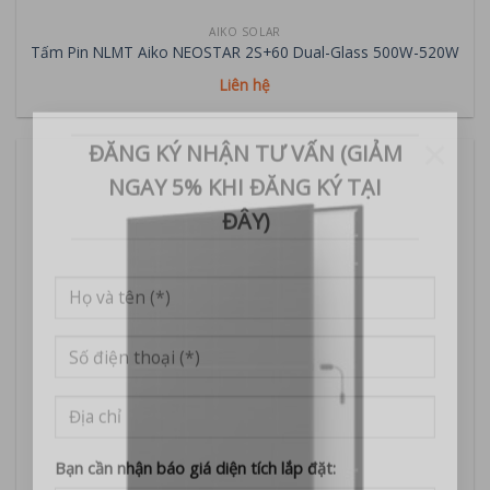
AIKO SOLAR
Tấm Pin NLMT Aiko NEOSTAR 2S+60 Dual-Glass 500W-520W
Liên hệ
×
ĐĂNG KÝ NHẬN TƯ VẤN (GIẢM
NGAY 5% KHI ĐĂNG KÝ TẠI
ĐÂY)