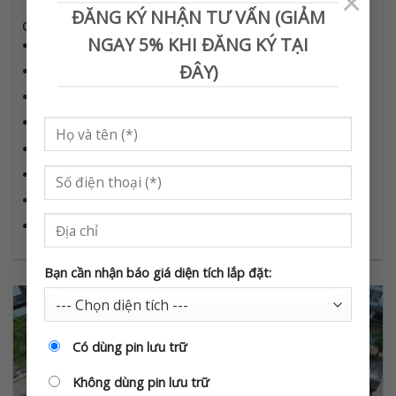
×
ĐĂNG KÝ NHẬN TƯ VẤN (GIẢM
Chi tiết dự án:
NGAY 5% KHI ĐĂNG KÝ TẠI
Công suất: 450 kWp
ĐÂY)
Tấm pin mặt trời: 781 tấm Pin Jinko Solar
Inverter: Soplanet 150kW x 3
Pin lưu trữ:
Diện tích lắp đặt: 2186 m²
Sản lượng điện: 40500– 60500 kW/tháng
Tiết kiệm: đến 2 tỷ/ năm
Hoàn thành: 4.2026
Bạn cần nhận báo giá diện tích lắp đặt:
Có dùng pin lưu trữ
Không dùng pin lưu trữ