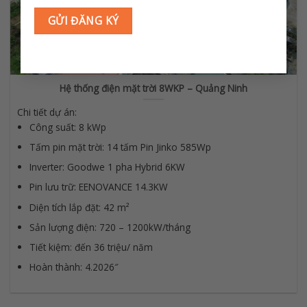
Hệ thống điện mặt trời 8WKP – Quảng Ninh
Chi tiết dự án:
Công suất: 8 kWp
Tấm pin mặt trời: 14 tấm Pin Jinko 585Wp
Inverter: Goodwe 1 pha Hybrid 6KW
Pin lưu trữ: EENOVANCE 14.3KW
Diện tích lắp đặt: 42 m²
Sản lượng điện: 720 – 1200kW/tháng
Tiết kiệm: đến 36 triệu/ năm
Hoàn thành: 4.2026″