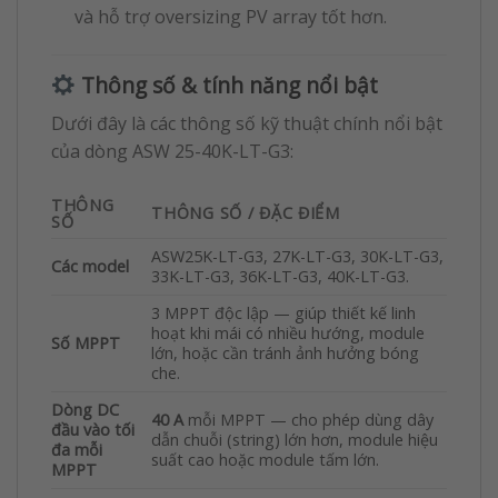
và hỗ trợ oversizing PV array tốt hơn.
Thông số & tính năng nổi bật
Dưới đây là các thông số kỹ thuật chính nổi bật
của dòng ASW 25-40K-LT-G3:
THÔNG
THÔNG SỐ / ĐẶC ĐIỂM
SỐ
ASW25K-LT-G3, 27K-LT-G3, 30K-LT-G3,
Các model
33K-LT-G3, 36K-LT-G3, 40K-LT-G3.
3 MPPT độc lập — giúp thiết kế linh
hoạt khi mái có nhiều hướng, module
Số MPPT
lớn, hoặc cần tránh ảnh hưởng bóng
che.
Dòng DC
40 A
mỗi MPPT — cho phép dùng dây
đầu vào tối
dẫn chuỗi (string) lớn hơn, module hiệu
đa mỗi
suất cao hoặc module tấm lớn.
MPPT