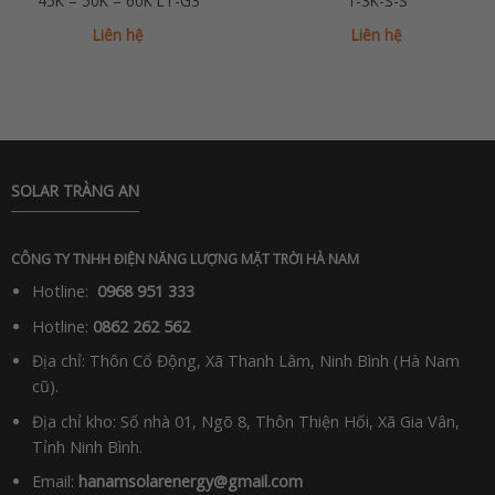
45K – 50K – 60K LT-G3
1-3K-S-S
Liên hệ
Liên hệ
SOLAR TRÀNG AN
CÔNG TY TNHH ĐIỆN NĂNG LƯỢNG MẶT TRỜI HÀ NAM
Hotline:
0968 951 333
Hotline:
0862 262 562
Địa chỉ: Thôn Cổ Động, Xã Thanh Lâm, Ninh Bình (Hà Nam
cũ).
Địa chỉ kho: Số nhà 01, Ngõ 8, Thôn Thiện Hối, Xã Gia Vân,
Tỉnh Ninh Bình.
Email:
hanamsolarenergy@gmail.com