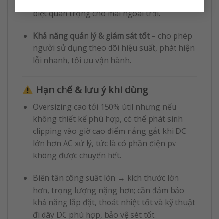
trong điều kiện thời tiết mưa, ẩm, bụi — đặc
biệt quan trọng cho mái ngoài trời.
Khả năng quản lý & giám sát tốt
– cho phép
người sử dụng theo dõi hiệu suất, phát hiện
lỗi nhanh, tối ưu vận hành.
Hạn chế & lưu ý khi dùng
Oversizing cao tới 150% útil nhưng nếu
không thiết kế phù hợp, có thể phát sinh
clipping vào giờ cao điểm nắng gắt khi DC
lớn hơn AC xử lý, tức là có phần điện pv
không được chuyển hết.
Biến tần công suất lớn → kích thước lớn
hơn, trọng lượng nặng hơn; cần đảm bảo
khả năng lắp đặt, thoát nhiệt tốt và kỹ thuật
đi dây DC phù hợp, bảo vệ sét tốt.