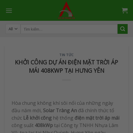
Skip
to
content
Tìm
kiếm:
TIN TỨC
KHỞI CÔNG DỰ ÁN ĐIỆN MẶT TRỜI ÁP
MÁI 408KWP TẠI HƯNG YÊN
Hòa chung không khí sôi nổi của những ngày
đầu năm mới,
Solar Tràng An
đã chính thức tổ
chức
Lễ khởi công
hệ thống
điện mặt trời áp mái
công suất
408kWp
tại Công ty TNHH Nhựa Lâm
Vũ, tọa lạc tại Như Quỳnh, Hưng Yên ngày