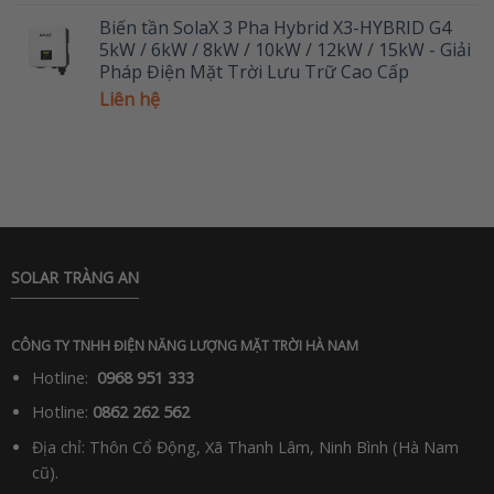
Biến tần SolaX 3 Pha Hybrid X3-HYBRID G4
5kW / 6kW / 8kW / 10kW / 12kW / 15kW - Giải
Pháp Điện Mặt Trời Lưu Trữ Cao Cấp
Liên hệ
SOLAR TRÀNG AN
CÔNG TY TNHH ĐIỆN NĂNG LƯỢNG MẶT TRỜI HÀ NAM
Hotline:
0968 951 333
Hotline:
0862 262 562
Địa chỉ: Thôn Cổ Động, Xã Thanh Lâm, Ninh Bình (Hà Nam
cũ).