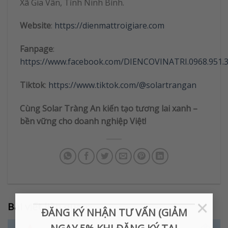
Xã Gia Vân, Tỉnh Ninh Bình.
Website
:
https://dienmattroigiare.com
Fanpage
:
https://www.facebook.com/DIENCOVINATRI.0968.951.
Tiktok
:
https://www.tiktok.com/@solartrangan
Cùng Solar Tràng An kiến tạo tương lai xanh –
bền vững cho doanh nghiệp Việt!
×
Bài viết liên quan:
ĐĂNG KÝ NHẬN TƯ VẤN (GIẢM