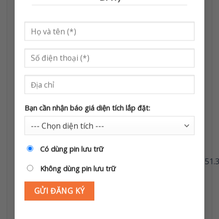
Liên hệ tư vấn & báo giá
Solar Tràng An – Tổng
kho điện mặt trời giá rẻ
Hotline
: 0968 951 333 – 0862 262 562
Địa chỉ:
Thôn Cổ Động, Xã Thanh Lâm, Ninh
Bình. (Hà Nam cũ)
Địa chỉ kho:
Số nhà 01, Ngõ 8, Thôn Thiện Hối,
Xã Gia Vân, Tỉnh Ninh Bình.
Bạn cần nhận báo giá diện tích lắp đặt:
Website
:
https://dienmattroigiare.com
Fanpage
:
Có dùng pin lưu trữ
https://www.facebook.com/DIENCOVINATRI.0968.951.
Không dùng pin lưu trữ
Tiktok
:
https://www.tiktok.com/@solartrangan
Solar Tràng An – Giải pháp năng lượng xanh –
Tiết kiệm – Bền vững cho mọi công trình!