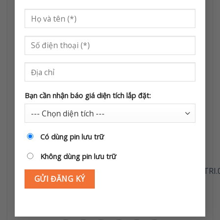
Liên hệ tư vấn & báo giá
Solar Tràng An – Tổng
kho điện mặt trời giá rẻ
Hotline
: 0968 951 333 – 0862 262 562
Địa chỉ:
Thôn Cổ Động, Xã Thanh Lâm, Ninh
Bình. (Hà Nam cũ)
Bạn cần nhận báo giá diện tích lắp đặt:
Địa chỉ kho:
Số nhà 01, Ngõ 8, Thôn Thiện Hối,
Xã Gia Vân, Tỉnh Ninh Bình.
Có dùng pin lưu trữ
Website
:
https://dienmattroigiare.com
Không dùng pin lưu trữ
Fanpage
:
https://www.facebook.com/DIENCOVINATRI.0
Tiktok
:
https://www.tiktok.com/@solartrangan