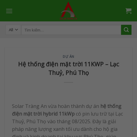
Skip
to
content
Tìm
kiếm:
DỰ ÁN
Hệ thống điện mặt trời 11KWP – Lạc
Thuỷ, Phú Thọ
Solar Tràng An vừa hoàn thành dự án
hệ thống
điện mặt trời hybrid 11kWp
có pin lưu trữ tại Lạc
Thuỷ, Phú Thọ vào tháng 08/2025. Đây là giải
pháp năng lượng xanh tối ưu dành cho hộ gia
đình và kinh doanh tại khu vực Phú Thọ, giúp